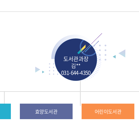
추천 도서 게시판
포토갤러리
채용공고
강좌제안서
도서관과장
김**
031-644-4350
효양도서관
어린이도서관