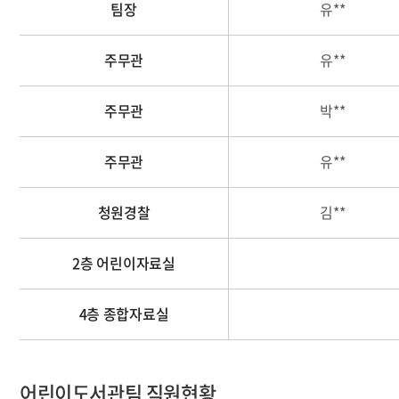
팀장
유**
주무관
유**
주무관
박**
주무관
유**
청원경찰
김**
2층 어린이자료실
4층 종합자료실
어린이도서관팀 직원현황