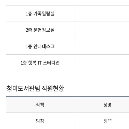
1층 가족열람실
2층 문헌정보실
1층 안내데스크
1층 행복 IT 스터디랩
청미도서관팀 직원현황
직책
성명
팀장
정**