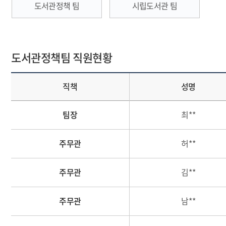
도서관정책 팀
시립도서관 팀
도서관정책팀 직원현황
직책
성명
팀장
최**
주무관
허**
주무관
김**
주무관
남**