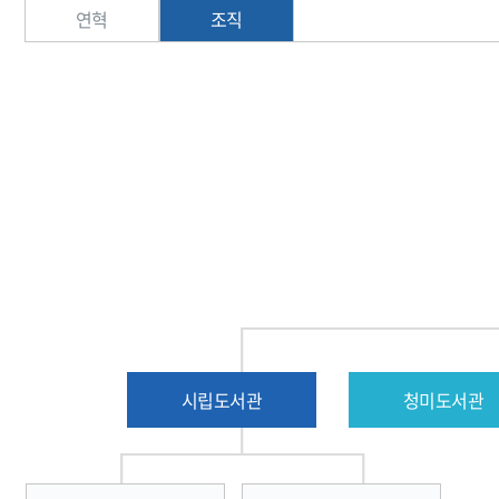
도서관소식지
사물함이용신청
연혁
조직
독서토론실예약
북스타트
세상을 바꿀 천 권의 책
도서관 견학
스마트도서관
사서에게물어보세요
전자저널 서비스
오디오북
시요일
고전백서
시립도서관
청미도서관