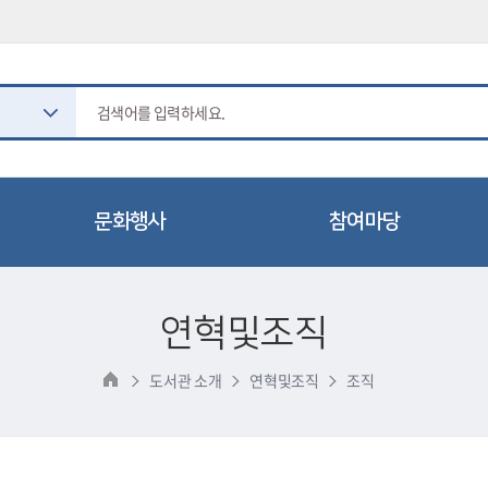
문화행사
참여마당
도서관 일정
공지사항
연혁및조직
문화행사
묻고답하기
2025 이천이책
프로그램 참여후기
도서관 소개
연혁및조직
조직
읽는 사람 공모전
칭찬합시다
동아리 마당
자주하는질문(FAQ)
도서 기증