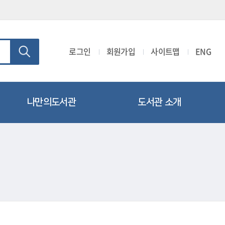
로그인
회원가입
사이트맵
ENG
나만의도서관
도서관 소개
개인공지
회원가입
나의현황
시설 및 이용시간 안내
희망도서신청
자료현황
나의문화행사
연혁및조직
회원정보변경
찾아오시는길
회원탈퇴