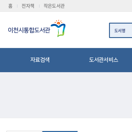
로
로
로
정
홈
전자책
작은도서관
가
가
가
보
기
기
기
바
(
로
s
가
k
도서명
기
i
p
t
o
c
o
자료검색
도서관서비스
n
t
e
n
t
통합검색
도서대출/반납/예약
)
비도서자료
전자책(E-BOOK)
신착자료검색
책두레서비스
추천자료
책배달(택배) 서비스
인기대출도서
책이음서비스
스마트도서관
열람실 좌석현황