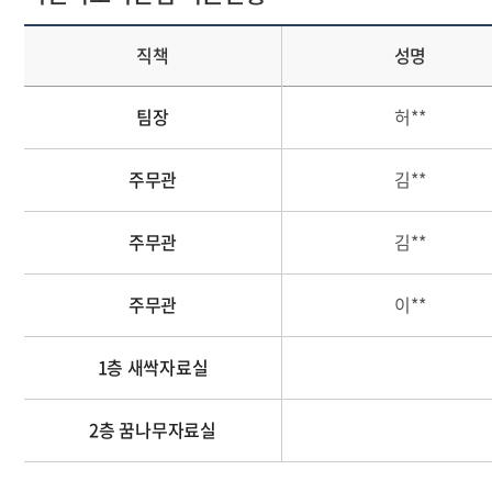
직책
성명
팀장
허**
주무관
김**
주무관
김**
주무관
이**
1층 새싹자료실
2층 꿈나무자료실