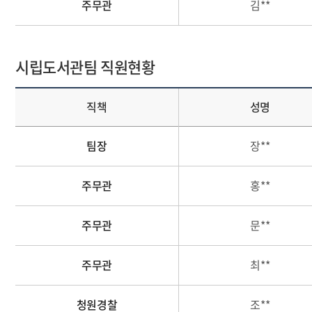
주무관
김**
시립도서관팀 직원현황
직책
성명
팀장
장**
주무관
홍**
주무관
문**
주무관
최**
청원경찰
조**