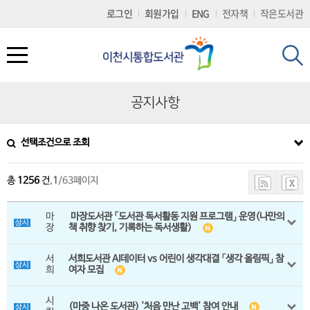
로
로
로
정
로그인
회원가입
ENG
전자책
작은도서관
가
가
가
보
기
기
기
바
(
로
s
가
k
기
i
p
공지사항
t
o
c
도서관서비스
문화행사
참여마당
나만의도서관
도서관 소개
o
선택조건으로 조회
n
t
도서대출/반납/예약
도서관 일정
공지사항
개인공지
회원가입
e
n
총
1256
건
,
1
/63페이지
t
전자책(E-BOOK)
문화행사
묻고답하기
나의현황
시설 및 이용시간 안내
)
마
마장도서관 「도서관 독서활동 지원 프로그램」 운영(나만의
상시
장
책 취향 찾기, 기록하는 독서생활)
책두레서비스
2025 이천이책
프로그램 참여후기
희망도서신청
자료현황
서
서희도서관 AI데이터 vs 어린이 생각대결 「생각 올림픽」 참
책배달(택배) 서비스
읽는 사람 공모전
칭찬합시다
나의문화행사
연혁및조직
상시
희
여자 모집
책이음서비스
동아리 마당
자주하는질문(FAQ)
회원정보변경
찾아오시는길
시
(마중 나온 도서관) '처음 만난 고백' 참여 안내
상시