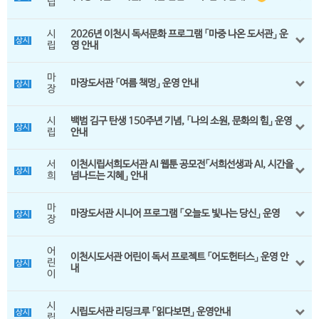
립
열람실 좌석현황
도서 기증
회원탈퇴
시
2026년 이천시 독서문화 프로그램 「마중 나온 도서관」 운
상시
립
영 안내
사물함이용신청
추천 도서 게시판
마
마장도서관 「여름 책멍」 운영 안내
독서토론실예약
포토갤러리
상시
장
북스타트
채용공고
시
백범 김구 탄생 150주년 기념, 「나의 소원, 문화의 힘」 운영
상시
립
안내
세상을 바꿀 천 권의 책
강좌제안서
서
이천시립서희도서관 AI 웹툰 공모전「서희선생과 AI, 시간을
상시
희
넘나드는 지혜」 안내
도서관 견학
마
마장도서관 시니어 프로그램 「오늘도 빛나는 당신」 운영
상시
스마트도서관
장
사서에게물어보세요
어
이천시도서관 어린이 독서 프로젝트 「어도헌터스」 운영 안
린
상시
내
이
전자저널 서비스
시
시립도서관 리딩크루 「읽다보면」 운영안내
상시
립