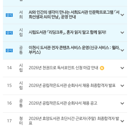
오디오북
서
AI와 인간의 생각이 만나는 서희도서관 인문학프로그램 「서
시요일
상시
희
희선생과 AI의 만남」 운영 안내
고전백서
시
시립도서관 「리딩크루」, 혼자 읽지 말고 함께 읽자!
상시
립
공
이천시 도서관 전자 콘텐츠 서비스 운영(신규 서비스 : 윌라,
상시
통
부커스)
시
14
2026년 천권으로 독서포인트 신청 마감 안내
립
시
15
2026년 공립작은도서관 순회사서 채용 최종합격자 발표
립
공
16
2026년 공립작은도서관 순회사서 채용 공고
통
청
2026년 효양도서관 초단시간 근로자(주말) 최종합격자 발
17
미
표