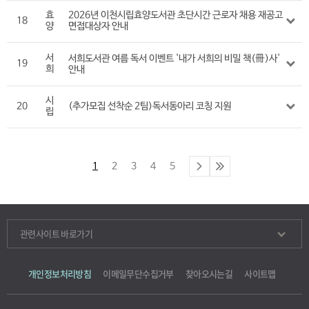
효
2026년 이천시립효양도서관 초단시간 근로자 채용 재공고
18
양
면접대상자 안내
서
서희도서관 여름 독서 이벤트 '내가 서희의 비밀 책(冊)사'
19
희
안내
시
20
(추가모집 선착순 2팀)독서동아리 코칭 지원
립
1
2
3
4
5
관련사이트 바로가기
개인정보처리방침
이메일무단수집거부
찾아오시는길
사이트맵