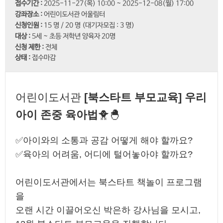
접수기간 :
2025-11-27(목) 10:00 ~ 2025-12-08(월) 17:00
열람실 좌석현황
도서 기증
회원탈퇴
강좌장소 :
어린이도서관 어울림터
신청인원 :
15 명 / 20 명 (대기자모집 : 3 명)
사물함이용신청
추천 도서 게시판
대상 :
5세 ~ 초등 저학년 양육자 20명
신청 제한 :
전체
상태 :
접수마감
독서토론실예약
포토갤러리
북스타트
채용공고
어린이도서관
[북스타트 부모교육] 우리
세상을 바꿀 천 권의 책
강좌제안서
아이 존중 육아법
🐥🐣
도서관 견학
✅아이와의 소통과 공감 어떻게 해야 할까요?
스마트도서관
✅육아의 어려움, 어디에 털어놓아야 할까요?
사서에게물어보세요
어린이도서관에서는 북스타트 책놀이 프로그램
을
전자저널 서비스
오랜 시간 이끌어오신 박은하 강사님을 모시고,