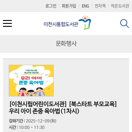
로
로
로
정
로그인
회원가입
ENG
전자책
작은도서관
가
가
가
보
기
기
기
바
(
로
s
가
k
기
i
p
문화행사
t
o
c
도서관서비스
문화행사
참여마당
나만의도서관
도서관 소개
o
n
t
도서대출/반납/예약
도서관 일정
공지사항
개인공지
회원가입
e
n
t
전자책(E-BOOK)
문화행사
묻고답하기
나의현황
시설 및 이용시간 안내
)
책두레서비스
2025 이천이책
프로그램 참여후기
희망도서신청
자료현황
[이천시립어린이도서관] [북스타트 부모교육]
우리 아이 존중 육아법(1차시)
책배달(택배) 서비스
읽는 사람 공모전
칭찬합시다
나의문화행사
연혁및조직
강좌기간 :
2025-12-09(화)
책이음서비스
동아리 마당
자주하는질문(FAQ)
회원정보변경
찾아오시는길
시간 :
10:00 ~ 11:30