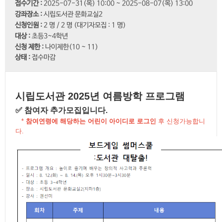
접수기간 :
2025-07-31(목) 10:00 ~ 2025-08-07(목) 13:00
열람실 좌석현황
도서 기증
회원탈퇴
강좌장소 :
시립도서관 문화교실2
신청인원 :
2 명 / 2 명 (대기자모집 : 1 명)
사물함이용신청
추천 도서 게시판
대상 :
초등3~4학년
신청 제한 :
나이제한(10 ~ 11)
상태 :
접수마감
독서토론실예약
포토갤러리
북스타트
채용공고
시립도서관 2025년 여름방학 프로그램
세상을 바꿀 천 권의 책
강좌제안서
✅ 참여자 추가모집입니다.
*
참여연령에 해당하는 어린이 아이디로 로그인
후 신청가능합니
도서관 견학
다.
스마트도서관
사서에게물어보세요
전자저널 서비스