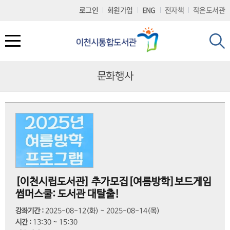
로
로
로
정
로그인
회원가입
ENG
전자책
작은도서관
가
가
가
보
기
기
기
바
(
로
s
가
k
기
i
p
문화행사
t
o
c
도서관서비스
문화행사
참여마당
나만의도서관
도서관 소개
o
n
t
도서대출/반납/예약
도서관 일정
공지사항
개인공지
회원가입
e
n
t
전자책(E-BOOK)
문화행사
묻고답하기
나의현황
시설 및 이용시간 안내
)
책두레서비스
2025 이천이책
프로그램 참여후기
희망도서신청
자료현황
[이천시립도서관] 추가모집[여름방학]보드게임
썸머스쿨: 도서관 대탈출!
책배달(택배) 서비스
읽는 사람 공모전
칭찬합시다
나의문화행사
연혁및조직
강좌기간 :
2025-08-12(화) ~ 2025-08-14(목)
책이음서비스
동아리 마당
자주하는질문(FAQ)
회원정보변경
찾아오시는길
시간 :
13:30 ~ 15:30