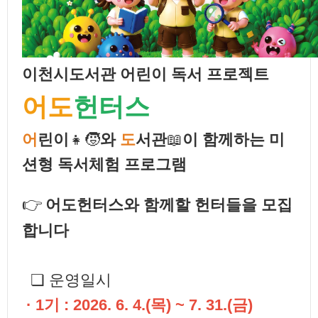
오디오북
시요일
고전백서
이천시도서관 어린이 독서 프로젝트
어도
헌터스
어
린이
👧🧒
와
도
서관
📖
이 함께하는 미
션형 독서체험 프로그램
👉
어도헌터스와 함께할 헌터들을 모집
합니다
❏ 운영일시
· 1기 : 2026. 6. 4.(목) ~ 7. 31.(금)