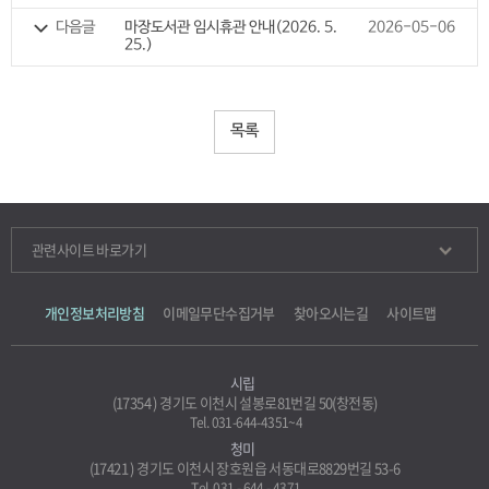
다음글
마장도서관 임시휴관 안내(2026. 5.
2026-05-06
25.)
목록
관련사이트 바로가기
개인정보처리방침
이메일무단수집거부
찾아오시는길
사이트맵
시립
(17354 ) 경기도 이천시 설봉로81번길 50(창전동)
Tel. 031-644-4351~4
청미
(17421 ) 경기도 이천시 장호원읍 서동대로8829번길 53-6
Tel. 031 - 644 - 4371