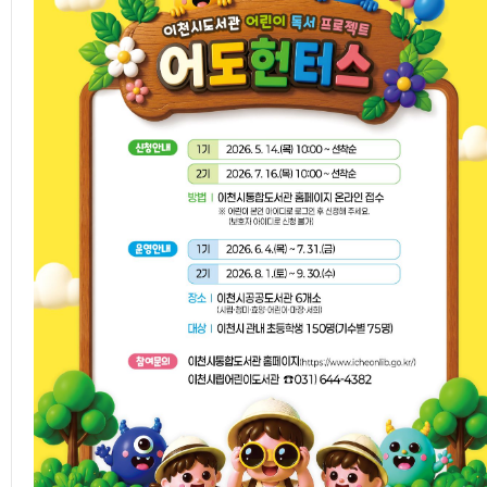
열람실 좌석현황
도서 기증
회원탈퇴
사물함이용신청
추천 도서 게시판
독서토론실예약
포토갤러리
북스타트
채용공고
세상을 바꿀 천 권의 책
강좌제안서
도서관 견학
스마트도서관
사서에게물어보세요
전자저널 서비스