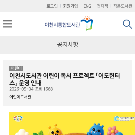
로
로
로
정
로그인
회원가입
ENG
전자책
작은도서관
가
가
가
보
기
기
기
바
(
로
s
가
k
기
i
p
공지사항
t
o
c
도서관서비스
문화행사
참여마당
나만의도서관
도서관 소개
o
n
t
어린이
도서대출/반납/예약
도서관 일정
공지사항
개인공지
회원가입
e
이천시도서관 어린이 독서 프로젝트 「어도헌터
n
t
스」 운영 안내
전자책(E-BOOK)
문화행사
묻고답하기
나의현황
시설 및 이용시간 안내
)
2026-05-04
조회 1668
어린이도서관
책두레서비스
2025 이천이책
프로그램 참여후기
희망도서신청
자료현황
책배달(택배) 서비스
읽는 사람 공모전
칭찬합시다
나의문화행사
연혁및조직
책이음서비스
동아리 마당
자주하는질문(FAQ)
회원정보변경
찾아오시는길