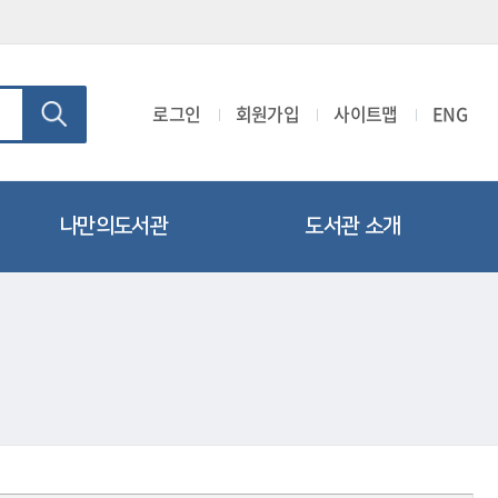
로그인
회원가입
사이트맵
ENG
나만의도서관
도서관 소개
개인공지
회원가입
나의현황
시설 및 이용시간 안내
희망도서신청
자료현황
나의문화행사
연혁및조직
회원정보변경
찾아오시는길
회원탈퇴