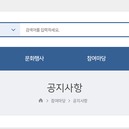
문화행사
참여마당
도서관 일정
공지사항
공지사항
문화행사
묻고답하기
2025 이천이책
프로그램 참여후기
참여마당
공지사항
읽는 사람 공모전
칭찬합시다
동아리 마당
자주하는질문(FAQ)
도서 기증