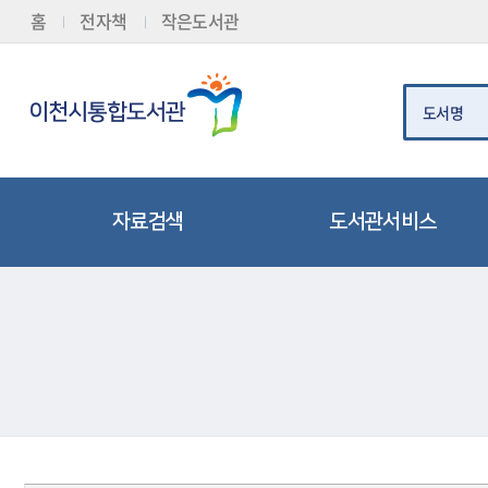
로
로
로
정
홈
전자책
작은도서관
가
가
가
보
기
기
기
바
(
로
s
가
k
도서명
기
i
p
t
o
c
o
자료검색
도서관서비스
n
t
e
n
t
통합검색
도서대출/반납/예약
)
비도서자료
전자책(E-BOOK)
신착자료검색
책두레서비스
추천자료
책배달(택배) 서비스
인기대출도서
책이음서비스
스마트도서관
열람실 좌석현황