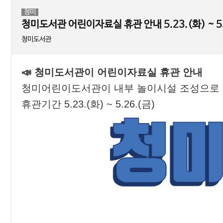
도서관소식지
사물함이용신청
청미
독서토론실예약
청미도서관 어린이자료실 휴관 안내 5.23.(화) ~ 5.
북스타트
청미도서관
세상을 바꿀 천 권의 책
도서관 견학
스마트도서관
📣 청미도서관이 어린이자료실 휴관 안내
사서에게물어보세요
청미어린이도서관이 내부 놀이시설 조성으로 
전자저널 서비스
휴관기간 5.23.(화) ~ 5.26.(금)
오디오북
시요일
고전백서