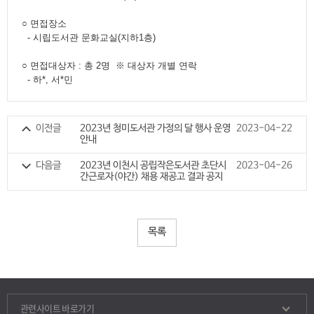
열람실 좌석현황
도서 기증
회원탈퇴
○ 면접장소
- 시립도서관 문화교실(지하1층)
사물함이용신청
추천 도서 게시판
○ 면접대상자 : 총 2명 ※ 대상자 개별 연락
- 하*, 서*민
독서토론실예약
포토갤러리
북스타트
채용공고
이전글
2023년 청미도서관 가정의 달 행사 운영
2023-04-22
안내
세상을 바꿀 천 권의 책
강좌제안서
다음글
2023년 이천시 공립작은도서관 초단시
2023-04-26
간근로자(야간) 채용 재공고 결과 공지
도서관 견학
스마트도서관
목록
사서에게물어보세요
전자저널 서비스
관련사이트 바로가기