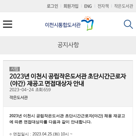
로
로
로
정
로그인
회원가입
ENG
전자책
작은도서관
가
가
가
보
기
기
기
바
(
로
s
가
k
기
i
p
공지사항
t
o
c
도서관서비스
문화행사
참여마당
나만의도서관
도서관 소개
o
n
t
시립
도서대출/반납/예약
도서관 일정
공지사항
개인공지
회원가입
e
2023년 이천시 공립작은도서관 초단시간근로자
n
t
(야간) 재공고 면접대상자 안내
전자책(E-BOOK)
문화행사
묻고답하기
나의현황
시설 및 이용시간 안내
)
2023-04-24
조회 659
작은도서관
책두레서비스
2025 이천이책
프로그램 참여후기
희망도서신청
자료현황
책배달(택배) 서비스
읽는 사람 공모전
칭찬합시다
나의문화행사
연혁및조직
2023년 이천시 공립작은도서관 초단시간근로자(야간) 채용 재공고
에 따른 면접대상자를 다음과 같이 안내합니다.
책이음서비스
동아리 마당
자주하는질문(FAQ)
회원정보변경
찾아오시는길
○ 면접일시 : 2023.04.25.(화) 10시 ~