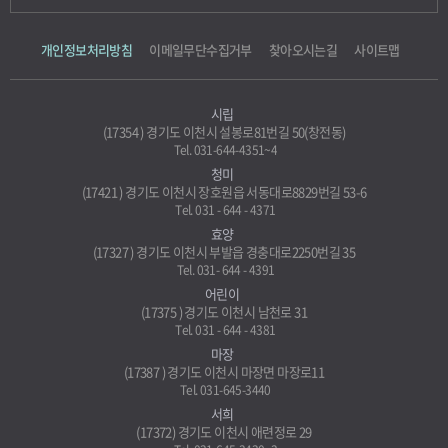
오디오북
시요일
개인정보처리방침
이메일무단수집거부
찾아오시는길
사이트맵
고전백서
시립
(17354 ) 경기도 이천시 설봉로81번길 50(창전동)
Tel. 031-644-4351~4
청미
(17421 ) 경기도 이천시 장호원읍 서동대로8829번길 53-6
Tel. 031 - 644 - 4371
효양
(17327 ) 경기도 이천시 부발읍 경충대로2250번길 35
Tel. 031- 644 - 4391
어린이
(17375 ) 경기도 이천시 남천로 31
Tel. 031 - 644 - 4381
마장
(17387 ) 경기도 이천시 마장면 마장로11
Tel. 031-645-3440
서희
(17372) 경기도 이천시 애련정로 29