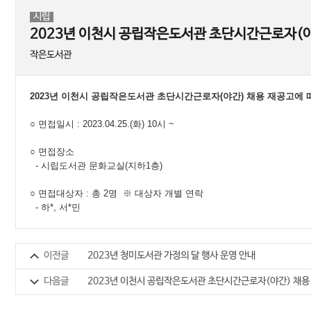
도서관소식지
사물함이용신청
시립
독서토론실예약
2023년 이천시 공립작은도서관 초단시간근로자(야
북스타트
작은도서관
세상을 바꿀 천 권의 책
도서관 견학
2023년 이천시 공립작은도서관 초단시간근로자(야간) 채용 재공고에
스마트도서관
사서에게물어보세요
○ 면접일시 : 2023.04.25.(화) 10시 ~
전자저널 서비스
○ 면접장소
오디오북
- 시립도서관 문화교실(지하1층)
시요일
○ 면접대상자 : 총 2명 ※ 대상자 개별 연락
고전백서
- 하*, 서*민
이전글
2023년 청미도서관 가정의 달 행사 운영 안내
다음글
2023년 이천시 공립작은도서관 초단시간근로자(야간) 채용