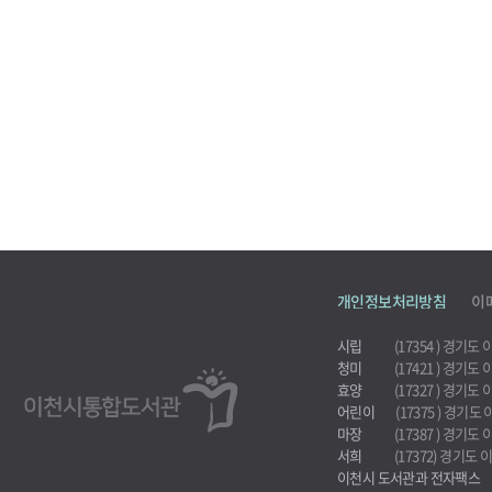
개인정보처리방침
이
시립
(17354 ) 경기
청미
(17421 ) 경기
효양
(17327 ) 경기
어린이
(17375 ) 경기도
마장
(17387 ) 경기
서희
(17372) 경기도
이천시 도서관과 전자팩스