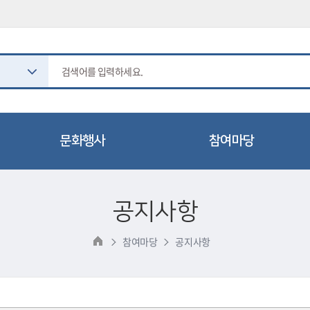
문화행사
참여마당
도서관 일정
공지사항
공지사항
문화행사
묻고답하기
2025 이천이책
프로그램 참여후기
참여마당
공지사항
읽는 사람 공모전
칭찬합시다
동아리 마당
자주하는질문(FAQ)
도서 기증